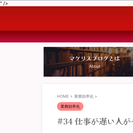
" />
マケリスブログとは
About
HOME
>
業務効率化
>
業務効率化
#34 仕事が遅い人が