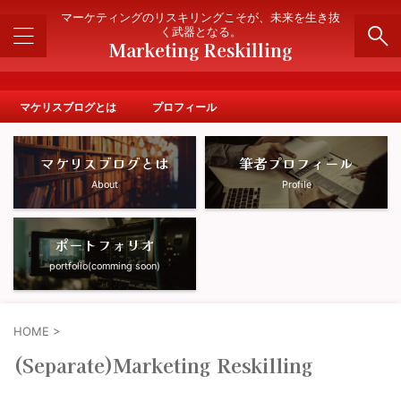
" />
マーケティングのリスキリングこそが、未来を生き抜
く武器となる。
Marketing Reskilling
マケリスブログとは
プロフィール
マケリスブログとは
筆者プロフィール
About
Profile
ポートフォリオ
portfolio(comming soon)
HOME
>
(Separate)Marketing Reskilling