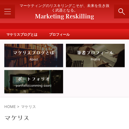
" />
マーケティングのリスキリングこそが、未来を生き抜
く武器となる。
Marketing Reskilling
マケリスブログとは
プロフィール
マケリスブログとは
筆者プロフィール
About
Profile
ポートフォリオ
portfolio(comming soon)
HOME
>
マケリス
マケリス