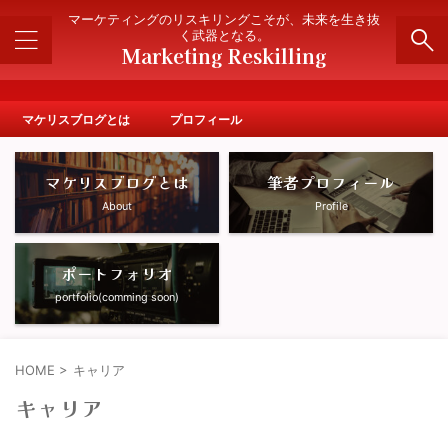
" />
マーケティングのリスキリングこそが、未来を生き抜
く武器となる。
Marketing Reskilling
マケリスブログとは
プロフィール
マケリスブログとは
筆者プロフィール
About
Profile
ポートフォリオ
portfolio(comming soon)
HOME
>
キャリア
キャリア